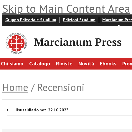
Skip to Main Content Area
Gruppo Editoriale Studium
Edizioni Studium
Marcianum Pre
Chi siamo
Catalogo
Riviste
Novità
Ebooks
Pro
Home
/ Recensioni
Ilsussidiario.net_22.10.2023_