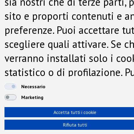
sia nostri che di terze parti,
sito e proporti contenuti e a
preferenze. Puoi accettare tutti
scegliere quali attivare. Se c
verranno installati solo i co
statistico o di profilazione.
dalla Cookie Policy.
Necessario
Marketing
Accetta tutti i cookie
Rifiuta tutti