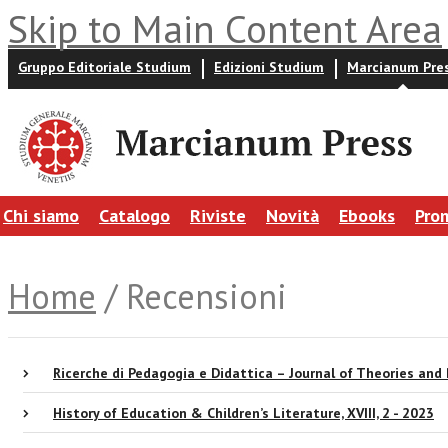
Skip to Main Content Area
Gruppo Editoriale Studium
Edizioni Studium
Marcianum Pre
Chi siamo
Catalogo
Riviste
Novità
Ebooks
Pro
Home
/ Recensioni
Ricerche di Pedagogia e Didattica – Journal of Theories and
History of Education & Children’s Literature, XVIII, 2 - 2023