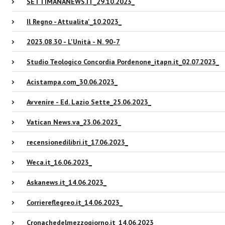
SETTIMANANEWS.IT_29.10.2023_
Il Regno - Attualita'_10.2023_
2023.08.30 - L'Unità - N. 90-7
Studio Teologico Concordia Pordenone_itapn.it_02.07.2023_
Acistampa.com_30.06.2023_
Avvenire - Ed. Lazio Sette_25.06.2023_
Vatican News.va_23.06.2023_
recensionedilibri.it_17.06.2023_
Weca.it_16.06.2023_
Askanews.it_14.06.2023_
Corriereflegreo.it_14.06.2023_
Cronachedelmezzogiorno.it_14.06.2023_