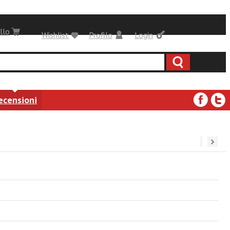
llo
Wishlist
Profilo
Login
ecensioni
››