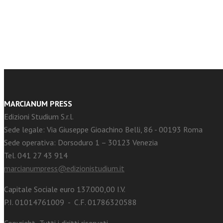
facebook
Twitter
MARCIANUM PRESS
Edizioni Studium S.r.l.
Sede legale: Via Giuseppe Gioachino Belli, 86 - 00193 Roma
Sede operativa: Dorsoduro 1 – 30123 Venezia
Tel. 041 27 43 914
marcianumpress@edizionistudium.it
Capitale Sociale euro 137.000,00 I.V.
P.I. 01014761009 - C.F. 01786320588
Copyright -Tutti i diritti riservati