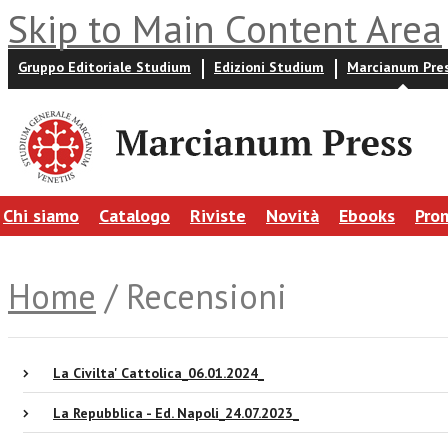
Skip to Main Content Area
Gruppo Editoriale Studium
Edizioni Studium
Marcianum Pre
Chi siamo
Catalogo
Riviste
Novità
Ebooks
Pro
Home
/ Recensioni
La Civilta' Cattolica_06.01.2024_
La Repubblica - Ed. Napoli_24.07.2023_