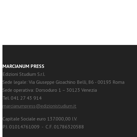
facebook
Twitter
MARCIANUM PRESS
Edizioni Studium S.r.l.
Sede legale: Via Giuseppe Gioachino Belli, 86 - 00193 Roma
Sede operativa: Dorsoduro 1 – 30123 Venezia
Tel. 041 27 43 914
marcianumpress@edizionistudium.it
Capitale Sociale euro 137.000,00 I.V.
P.I. 01014761009 - C.F. 01786320588