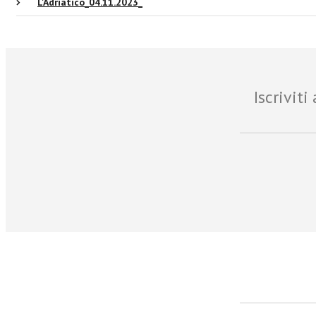
L'Adriatico_04.11.2023_
Iscrivit