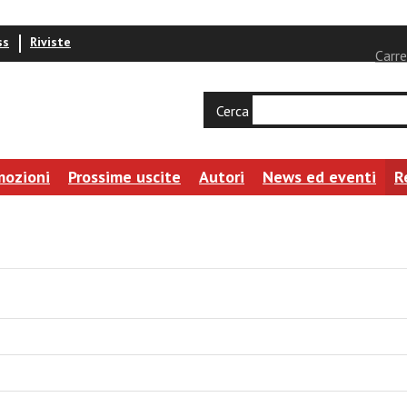
ss
Riviste
Carre
Cerca
mozioni
Prossime uscite
Autori
News ed eventi
R