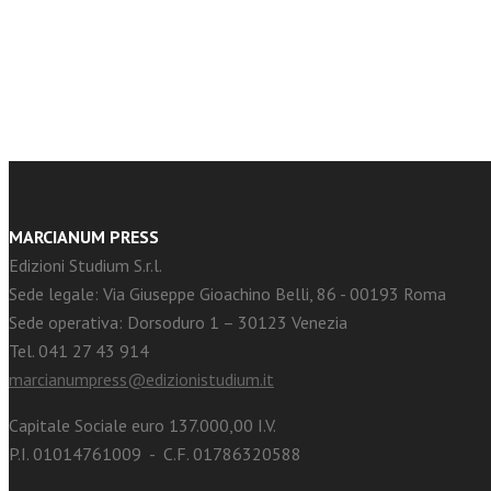
facebook
Twitter
MARCIANUM PRESS
Edizioni Studium S.r.l.
Sede legale: Via Giuseppe Gioachino Belli, 86 - 00193 Roma
Sede operativa: Dorsoduro 1 – 30123 Venezia
Tel. 041 27 43 914
marcianumpress@edizionistudium.it
Capitale Sociale euro 137.000,00 I.V.
P.I. 01014761009 - C.F. 01786320588