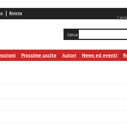
ss
Riviste
Carre
Cerca
mozioni
Prossime uscite
Autori
News ed eventi
R