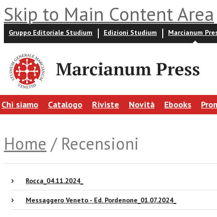
Skip to Main Content Area
Gruppo Editoriale Studium
Edizioni Studium
Marcianum Pre
Chi siamo
Catalogo
Riviste
Novità
Ebooks
Pro
Home
/ Recensioni
Rocca_04.11.2024_
Messaggero Veneto - Ed. Pordenone_01.07.2024_