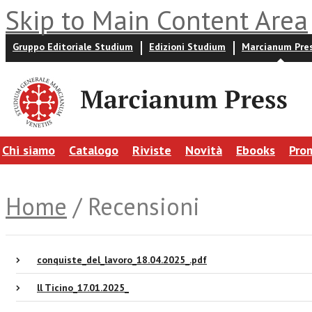
Skip to Main Content Area
Gruppo Editoriale Studium
Edizioni Studium
Marcianum Pre
Chi siamo
Catalogo
Riviste
Novità
Ebooks
Pro
Home
/ Recensioni
conquiste_del_lavoro_18.04.2025_.pdf
ll Ticino_17.01.2025_