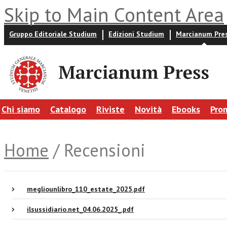
Skip to Main Content Area
Gruppo Editoriale Studium
Edizioni Studium
Marcianum Pre
Chi siamo
Catalogo
Riviste
Novità
Ebooks
Pro
Home
/ Recensioni
megliounlibro_110_estate_2025.pdf
ilsussidiario.net_04.06.2025_.pdf