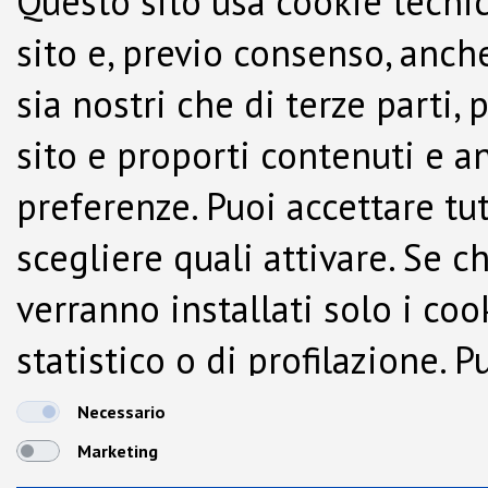
Questo sito usa cookie tecnic
sito e, previo consenso, anche
sia nostri che di terze parti,
sito e proporti contenuti e a
preferenze. Puoi accettare tutti
scegliere quali attivare. Se c
verranno installati solo i co
statistico o di profilazione.
dalla Cookie Policy.
Necessario
Marketing