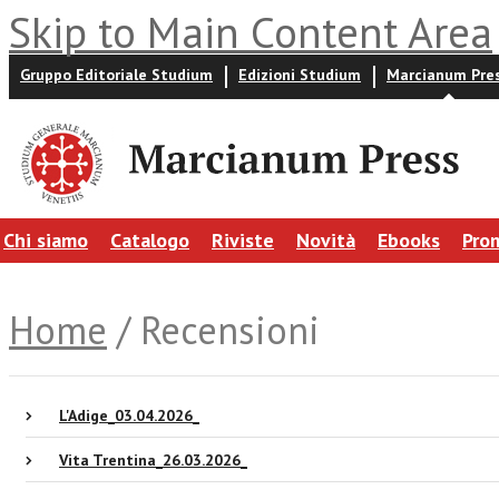
Skip to Main Content Area
Gruppo Editoriale Studium
Edizioni Studium
Marcianum Pre
Chi siamo
Catalogo
Riviste
Novità
Ebooks
Pro
Home
/ Recensioni
L'Adige_03.04.2026_
Vita Trentina_26.03.2026_