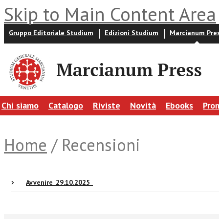
Skip to Main Content Area
Gruppo Editoriale Studium
Edizioni Studium
Marcianum Pre
Chi siamo
Catalogo
Riviste
Novità
Ebooks
Pro
Home
/ Recensioni
Avvenire_29.10.2025_