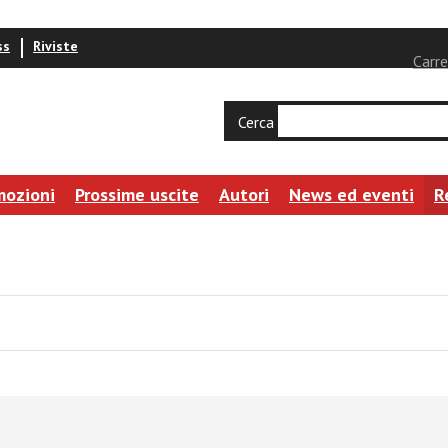
ss
Riviste
Carre
Cerca
mozioni
Prossime uscite
Autori
News ed eventi
R