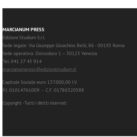
MARCIANUM PRESS
Edizioni Studium S.r.l.
Sede legale: Via Giuseppe Gioachino Belli, 86 - 00193 Roma
Sede operativa: Dorsoduro 1 – 30123 Venezia
Tel. 041 27 43 914
marcianumpress@edizionistudium.it
Capitale Sociale euro 137.000,00 I.V.
P.I. 01014761009 - C.F. 01786320588
Copyright -Tutti i diritti riservati