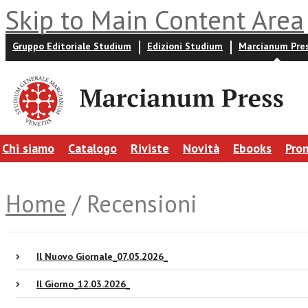
Skip to Main Content Area
Gruppo Editoriale Studium
Edizioni Studium
Marcianum Pre
Chi siamo
Catalogo
Riviste
Novità
Ebooks
Pro
Home
/ Recensioni
Il Nuovo Giornale_07.05.2026_
Il Giorno_12.03.2026_