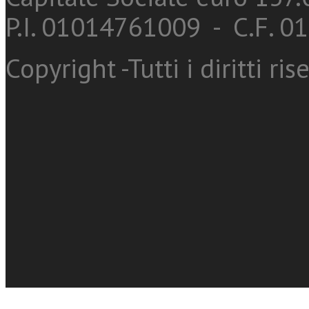
P.I. 01014761009 - C.F. 
Copyright -Tutti i diritti ris