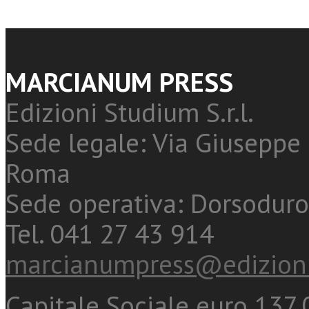
MARCIANUM PRESS
Edizioni Studium S.r.l.
Sede legale: Via Giuseppe 
Roma
Sede operativa: Dorsoduro
Tel. 041 27 43 914
marcianumpress@edizioni
Capitale Sociale euro 137.0