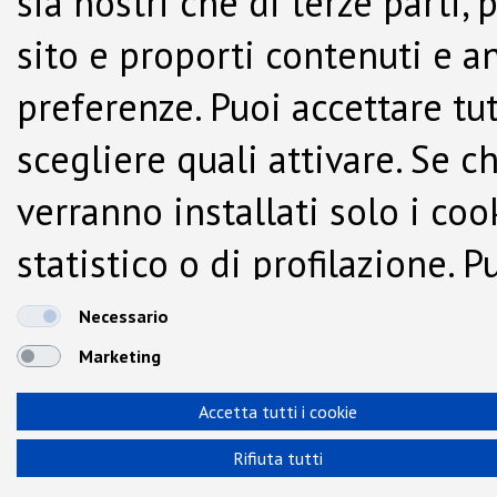
sia nostri che di terze parti,
sito e proporti contenuti e a
preferenze. Puoi accettare tutti
scegliere quali attivare. Se c
verranno installati solo i co
statistico o di profilazione.
dalla Cookie Policy.
Necessario
Marketing
Accetta tutti i cookie
Rifiuta tutti