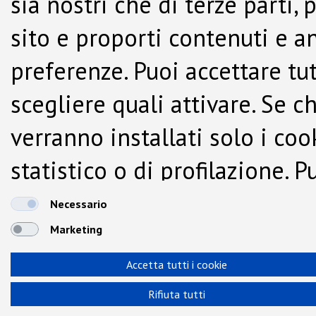
sia nostri che di terze parti,
sito e proporti contenuti e a
preferenze. Puoi accettare tutti
scegliere quali attivare. Se c
verranno installati solo i co
statistico o di profilazione.
dalla Cookie Policy.
Necessario
Marketing
Accetta tutti i cookie
Rifiuta tutti