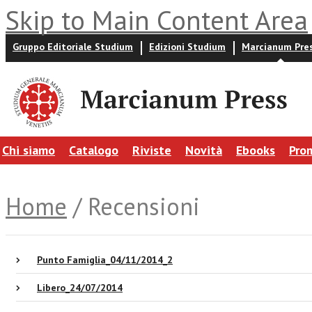
Skip to Main Content Area
Gruppo Editoriale Studium
Edizioni Studium
Marcianum Pre
Chi siamo
Catalogo
Riviste
Novità
Ebooks
Pro
Home
/ Recensioni
Punto Famiglia_04/11/2014_2
Libero_24/07/2014