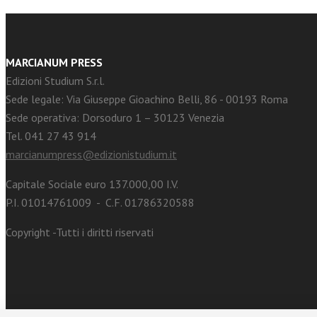
MARCIANUM PRESS
Edizioni Studium S.r.l.
Sede legale: Via Giuseppe Gioachino Belli, 86 - 00193 Roma
Sede operativa: Dorsoduro 1 – 30123 Venezia
Tel. 041 27 43 914
marcianumpress@edizionistudium.it
Capitale Sociale euro 137.000,00 I.V.
P.I. 01014761009 - C.F. 01786320588
Copyright -Tutti i diritti riservati