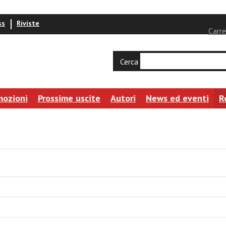
ss
Riviste
Carre
Cerca
mozioni
Prossime uscite
Autori
News ed eventi
R