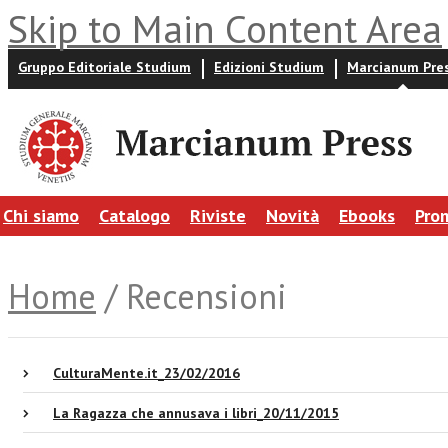
Skip to Main Content Area
Gruppo Editoriale Studium
Edizioni Studium
Marcianum Pre
Chi siamo
Catalogo
Riviste
Novità
Ebooks
Pro
Home
/ Recensioni
CulturaMente.it_23/02/2016
La Ragazza che annusava i libri_20/11/2015