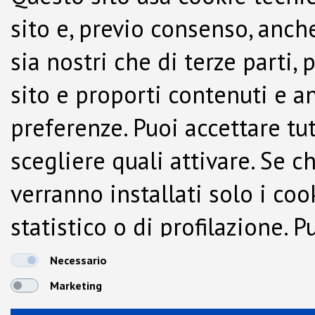
sito e, previo consenso, anche
sia nostri che di terze parti,
sito e proporti contenuti e a
preferenze. Puoi accettare tutti
scegliere quali attivare. Se c
verranno installati solo i co
statistico o di profilazione.
dalla Cookie Policy.
Necessario
Marketing