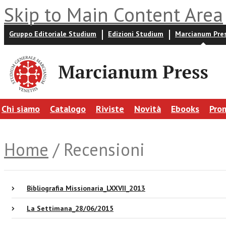
Skip to Main Content Area
Gruppo Editoriale Studium
Edizioni Studium
Marcianum Pre
Chi siamo
Catalogo
Riviste
Novità
Ebooks
Pro
Home
/ Recensioni
Bibliografia Missionaria_LXXVII_2013
La Settimana_28/06/2015