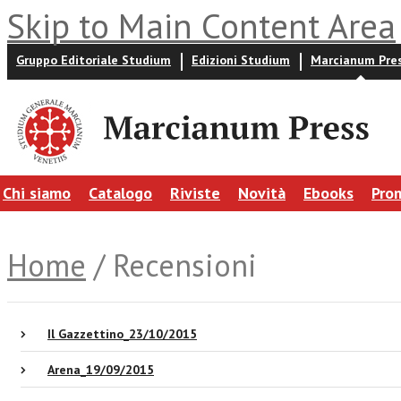
Skip to Main Content Area
Gruppo Editoriale Studium
Edizioni Studium
Marcianum Pre
Chi siamo
Catalogo
Riviste
Novità
Ebooks
Pro
Home
/ Recensioni
Il Gazzettino_23/10/2015
Arena_19/09/2015