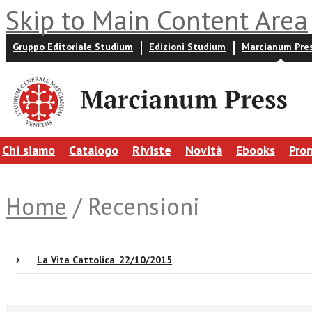
Skip to Main Content Area
Gruppo Editoriale Studium
Edizioni Studium
Marcianum Pre
Chi siamo
Catalogo
Riviste
Novità
Ebooks
Pro
Home
/ Recensioni
La Vita Cattolica_22/10/2015