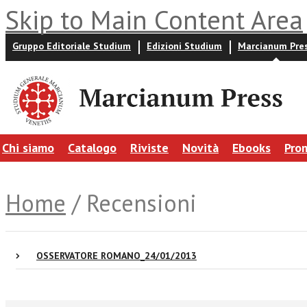
Skip to Main Content Area
Gruppo Editoriale Studium
Edizioni Studium
Marcianum Pre
Chi siamo
Catalogo
Riviste
Novità
Ebooks
Pro
Home
/ Recensioni
OSSERVATORE ROMANO_24/01/2013