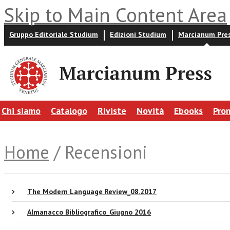
Skip to Main Content Area
Gruppo Editoriale Studium
Edizioni Studium
Marcianum Pre
Chi siamo
Catalogo
Riviste
Novità
Ebooks
Pro
Home
/ Recensioni
The Modern Language Review_08.2017
Almanacco Bibliografico_Giugno 2016