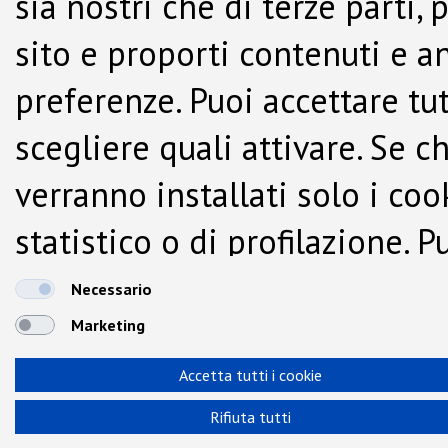
sia nostri che di terze parti,
sito e proporti contenuti e a
preferenze. Puoi accettare tutti
scegliere quali attivare. Se c
verranno installati solo i co
statistico o di profilazione.
dalla Cookie Policy.
Necessario
Marketing
Accetta tutti i cookie
Rifiuta tutti