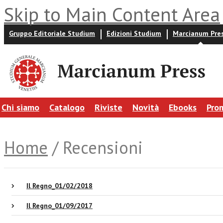
Skip to Main Content Area
Gruppo Editoriale Studium
Edizioni Studium
Marcianum Pre
Chi siamo
Catalogo
Riviste
Novità
Ebooks
Pro
Home
/ Recensioni
Il Regno_01/02/2018
Il Regno_01/09/2017