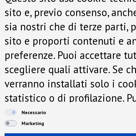
sito e, previo consenso, anche
sia nostri che di terze parti,
sito e proporti contenuti e a
preferenze. Puoi accettare tutti
scegliere quali attivare. Se c
verranno installati solo i co
statistico o di profilazione.
dalla Cookie Policy.
Necessario
Marketing