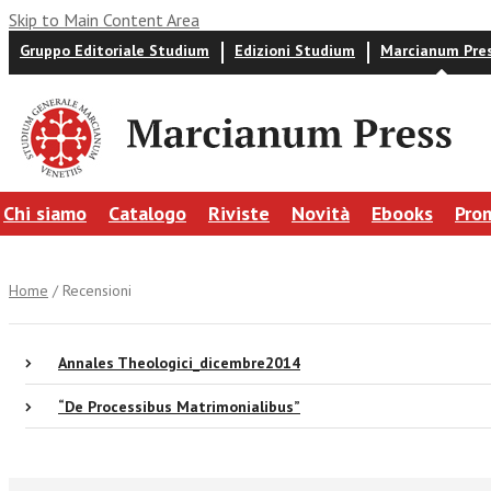
Skip to Main Content Area
Gruppo Editoriale Studium
Edizioni Studium
Marcianum Pre
Chi siamo
Catalogo
Riviste
Novità
Ebooks
Pro
Home
/ Recensioni
Annales Theologici_dicembre2014
“De Processibus Matrimonialibus”