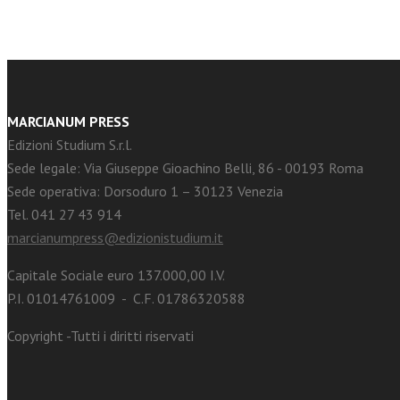
MARCIANUM PRESS
Edizioni Studium S.r.l.
Sede legale: Via Giuseppe Gioachino Belli, 86 - 00193 Roma
Sede operativa: Dorsoduro 1 – 30123 Venezia
Tel. 041 27 43 914
marcianumpress@edizionistudium.it
Capitale Sociale euro 137.000,00 I.V.
P.I. 01014761009 - C.F. 01786320588
Copyright -Tutti i diritti riservati