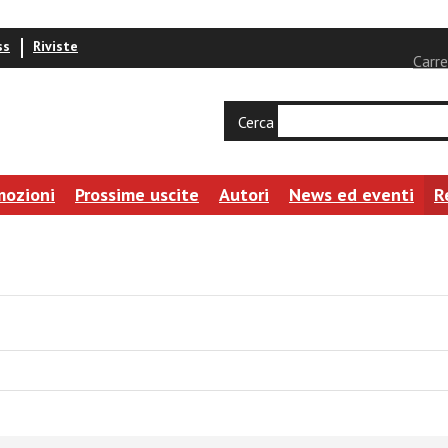
ss
Riviste
Carre
Cerca
mozioni
Prossime uscite
Autori
News ed eventi
R