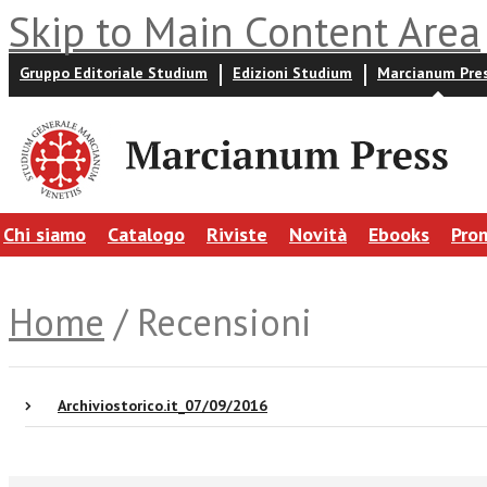
Skip to Main Content Area
Gruppo Editoriale Studium
Edizioni Studium
Marcianum Pre
Chi siamo
Catalogo
Riviste
Novità
Ebooks
Pro
Home
/ Recensioni
Archiviostorico.it_07/09/2016