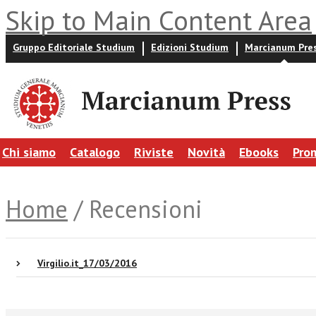
Skip to Main Content Area
Gruppo Editoriale Studium
Edizioni Studium
Marcianum Pre
Chi siamo
Catalogo
Riviste
Novità
Ebooks
Pro
Home
/ Recensioni
Virgilio.it_17/03/2016