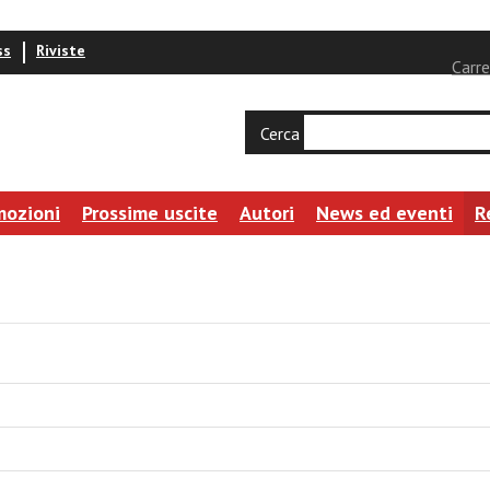
ss
Riviste
Carre
Cerca
mozioni
Prossime uscite
Autori
News ed eventi
R