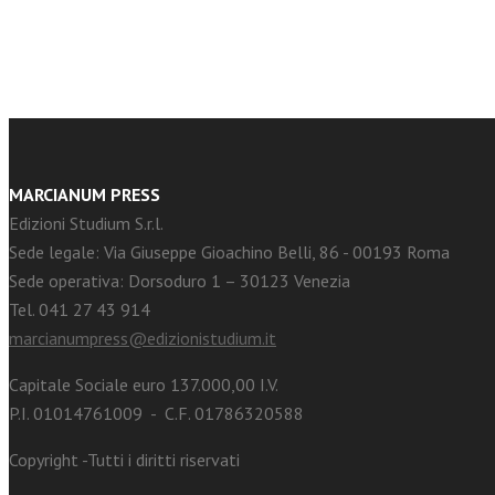
MARCIANUM PRESS
Edizioni Studium S.r.l.
Sede legale: Via Giuseppe Gioachino Belli, 86 - 00193 Roma
Sede operativa: Dorsoduro 1 – 30123 Venezia
Tel. 041 27 43 914
marcianumpress@edizionistudium.it
Capitale Sociale euro 137.000,00 I.V.
P.I. 01014761009 - C.F. 01786320588
Copyright -Tutti i diritti riservati