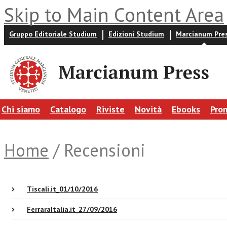
Skip to Main Content Area
Gruppo Editoriale Studium
Edizioni Studium
Marcianum Pre
Chi siamo
Catalogo
Riviste
Novità
Ebooks
Pro
Home
/ Recensioni
Tiscali.it_01/10/2016
FerraraItalia.it_27/09/2016