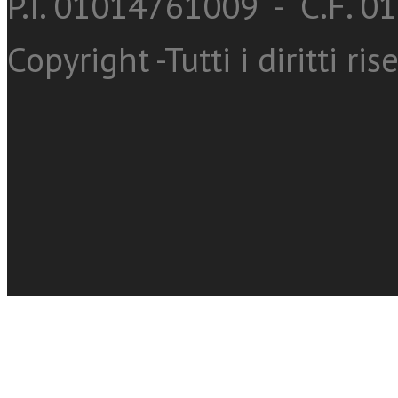
P.I. 01014761009 - C.F. 
Copyright -Tutti i diritti ris