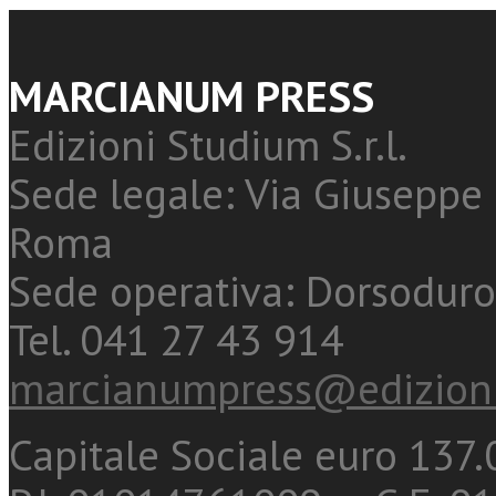
MARCIANUM PRESS
Edizioni Studium S.r.l.
Sede legale: Via Giuseppe 
Roma
Sede operativa: Dorsoduro
Tel. 041 27 43 914
marcianumpress@edizioni
Capitale Sociale euro 137.0