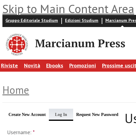
Skip to Main Content Area
Gruppo Editoriale Studium
Edizioni Studium
Marcianum Pre
Riviste
Novità
Ebooks
Promozioni
Prossime usci
Home
U
Create New Account
Log In
Request New Password
Username:
*