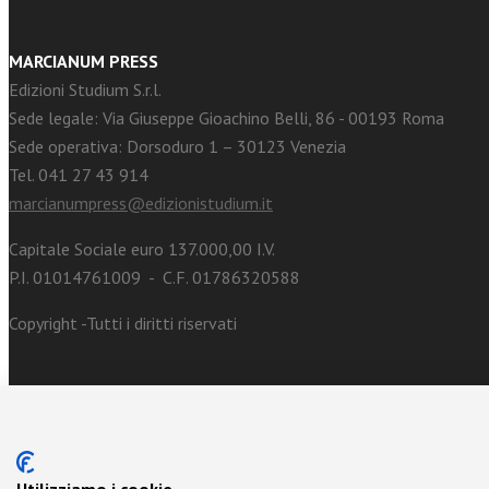
MARCIANUM PRESS
Edizioni Studium S.r.l.
Sede legale: Via Giuseppe Gioachino Belli, 86 - 00193 Roma
Sede operativa: Dorsoduro 1 – 30123 Venezia
Tel. 041 27 43 914
marcianumpress@edizionistudium.it
Capitale Sociale euro 137.000,00 I.V.
P.I. 01014761009 - C.F. 01786320588
Copyright -Tutti i diritti riservati