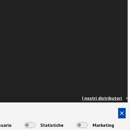
I nostri distributori
Contatti
Info e spedizioni
Termini e condizioni
sario
Statistiche
Marketing
Privacy