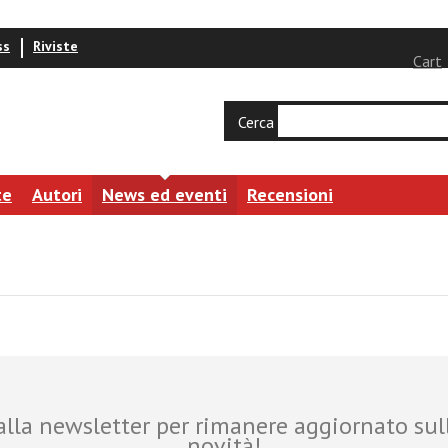
ss
Riviste
Cart
Cerca
te
Autori
News ed eventi
Recensioni
i alla newsletter per rimanere aggiornato sul
novità!