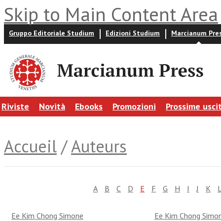
Skip to Main Content Area
Gruppo Editoriale Studium
Edizioni Studium
Marcianum Pre
Riviste
Novità
Ebooks
Promozioni
Prossime usci
Accueil
/
Auteurs
A
B
C
D
E
F
G
H
I
J
K
Ee Kim Chong Simone
Ee Kim Chong Simo