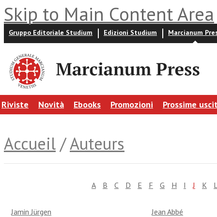
Skip to Main Content Area
Gruppo Editoriale Studium
Edizioni Studium
Marcianum Pre
Riviste
Novità
Ebooks
Promozioni
Prossime usci
Accueil
/
Auteurs
A
B
C
D
E
F
G
H
I
J
K
Jamin Jürgen
Jean Abbé