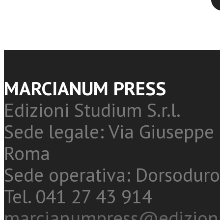
MARCIANUM PRESS
Edizioni Studium S.r.l.
Sede legale: Via Giuseppe 
Roma
Sede operativa: Dorsoduro
Tel. 041 27 43 914
marcianumpress@edizioni