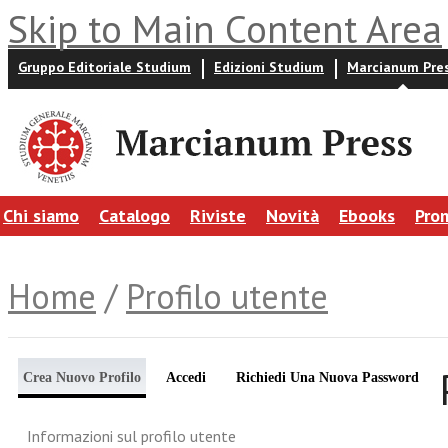
Skip to Main Content Area
Gruppo Editoriale Studium
Edizioni Studium
Marcianum Pre
Chi siamo
Catalogo
Riviste
Novità
Ebooks
Pro
Home
/
Profilo utente
Crea Nuovo Profilo
Accedi
Richiedi Una Nuova Password
Informazioni sul profilo utente