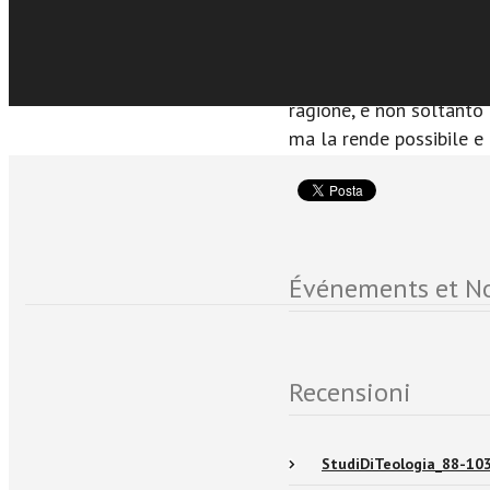
esistenziale, spirituale,
trinitaria. Infatti, il mi
ragione umana, risponde
ragione, e non soltanto 
ma la rende possibile e
Événements et No
Recensioni
StudiDiTeologia_88-103