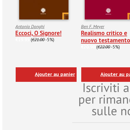
Antonio Donghi
Ben F. Meyer
Eccoci, O Signore!
Realismo critico e
nuovo testament
€19.95
(
€21.00
-5%)
€20.90
(
€22.00
-5%)
Ajouter au panier
Ajouter au p
Iscriviti
per riman
sulle n