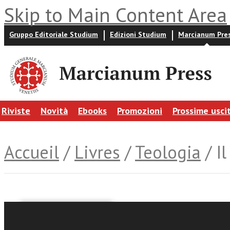
Skip to Main Content Area
Gruppo Editoriale Studium
Edizioni Studium
Marcianum Pre
Riviste
Novità
Ebooks
Promozioni
Prossime usci
Accueil
/
Livres
/
Teologia
/ Il
Dariusz Kowalczyk