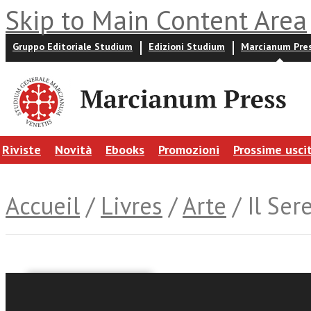
Skip to Main Content Area
Gruppo Editoriale Studium
Edizioni Studium
Marcianum Pre
Riviste
Novità
Ebooks
Promozioni
Prossime usci
Accueil
/
Livres
/
Arte
/ Il Ser
Enrica Folin