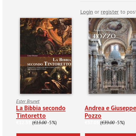
Login
or
register
to pos
Ester Brunet
La Bibbia secondo
Andrea e Giusepp
Tintoretto
Pozzo
€12.35
(
€13.00
-5%)
€37.05
(
€39.00
-5%)