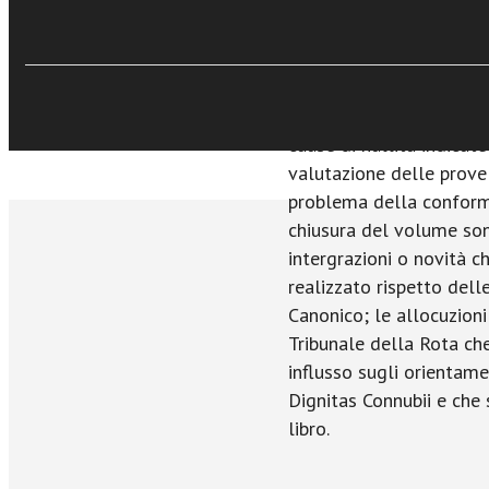
dei pregi e dei limiti del
finalità del presente di
Sfoglia online
generale delle finalità p
le peculiarità dell’iter
nuova legge, e l’implica
cause di nullità indicat
valutazione delle prove
problema della conformi
chiusura del volume son
intergrazioni o novità c
realizzato rispetto dell
Canonico; le allocuzioni
Tribunale della Rota ch
influsso sugli orientame
Dignitas Connubii e che 
libro.