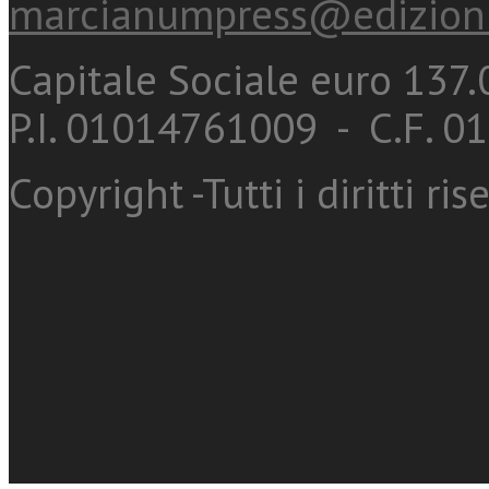
marcianumpress@edizioni
Capitale Sociale euro 137.0
P.I. 01014761009 - C.F. 
Copyright -Tutti i diritti ris