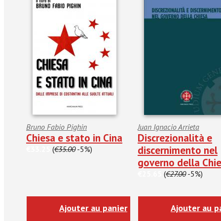
Bruno Fabio Pighin
Juan Ignacio Arrieta
Chiesa e stato in Cina
Discrezionalità e
discernimento nel
€33.25
(
€35.00
-5%)
governo della Chi
€25.65
(
€27.00
-5%)
Ajouter au panier
Ajouter au p