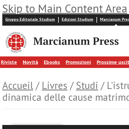
Skip to Main Content Area
Gruppo Editoriale Studium
Edizioni Studium
Marcianum Pre
Riviste
Novità
Ebooks
Promozioni
Prossime usci
Accueil
/
Livres
/
Studi
/ L'ist
dinamica delle cause matrimo