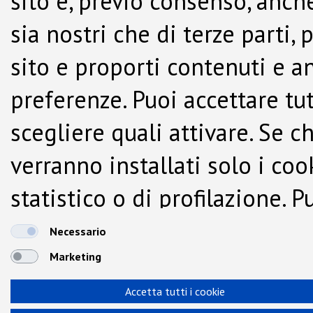
sito e, previo consenso, anche
sia nostri che di terze parti,
sito e proporti contenuti e a
preferenze. Puoi accettare tutti
scegliere quali attivare. Se c
verranno installati solo i co
statistico o di profilazione.
dalla Cookie Policy.
Necessario
Marketing
Accetta tutti i cookie