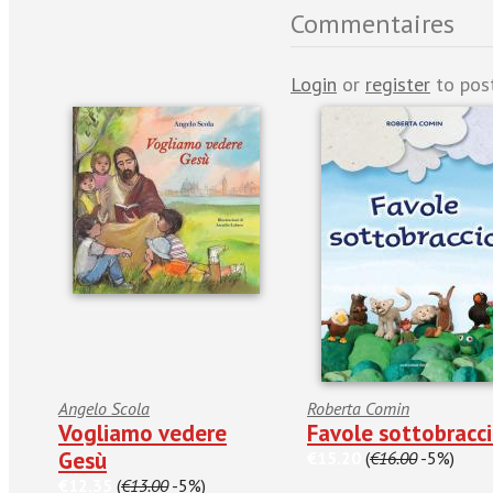
Commentaires
Login
or
register
to pos
Angelo Scola
Roberta Comin
Vogliamo vedere
Favole sottobracc
Gesù
€15.20
(
€16.00
-5%)
€12.35
(
€13.00
-5%)