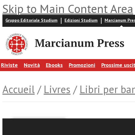
Skip to Main Content Area
Gruppo Editoriale Studium
Edizioni Studium
Marcianum Pre
Riviste
Novità
Ebooks
Promozioni
Prossime usci
Accueil
/
Livres
/
Libri per ba
Miriam Dompieri Negri