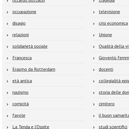
riccardo bottacin
tragedia
occupazione
televisione
disagio
crisi economica
relazioni
Unione
solidarietà sociale
Qualità della vi
Francesca
Gioventù femmi
Erasmo da Rotterdam
docenti
età antica
collegialità ep
nazismo
storia delle do
comicità
cimitero
favole
il buon samarit
La Tenda e l'Ospite
studi scientifici