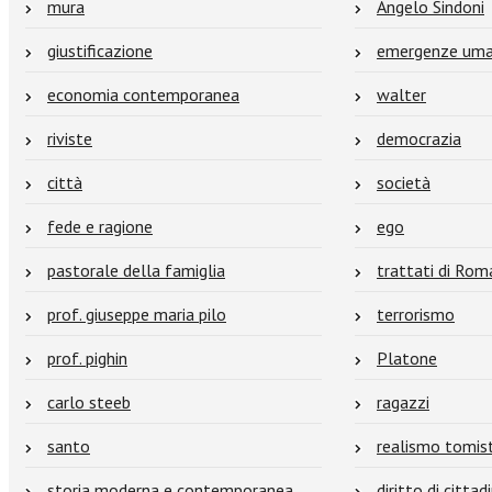
mura
Angelo Sindoni
giustificazione
emergenze uma
economia contemporanea
walter
riviste
democrazia
città
società
fede e ragione
ego
pastorale della famiglia
trattati di Rom
prof. giuseppe maria pilo
terrorismo
prof. pighin
Platone
carlo steeb
ragazzi
santo
realismo tomis
storia moderna e contemporanea
diritto di citta