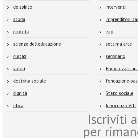
de spirito
interventi
storia
imprenditori ital
profeta
rspi
scienze dell'educazione
settima arte
curtaz
seminario
valori
Europa vatican
dottrina sociale
fondazione oas
dignità
Stato sociale
etica
Innocenzo VIII
Iscriviti
per riman