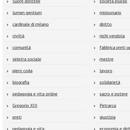
Suore dorotee
società plurali
lumen gentium
misisonario
cardinale di milano
diritto
civiltà
nichi vendola
comunità
fabbrica preti o
sinistra sociale
mestre
piero coda
lavoro
biografia
solidarietà
pedagogia e vita online
sacro e potere
Gregorio XIII
Petrarca
preti
giustizia
pedagogia e vita
economia e diri