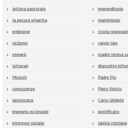
lettera pastorale
imprenditoria
la pecora smarrita
matrimonio
embrione
storia regional
ciclismo
canon law
esegesi
madre teresa s
letterari
dispositivi info
Moloch
Padre Pio
conoscenze
Piero Viotto
geotecnica
Carlo Ghidelli
impegno ecclesiale
pontificato
interesse sociale
laicità cristiana