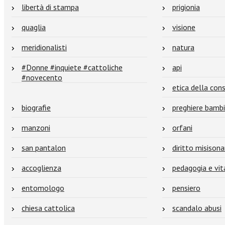
libertà di stampa
prigionia
quaglia
visione
meridionalisti
natura
#Donne #inquiete #cattoliche
api
#novecento
etica della con
biografie
preghiere bambi
manzoni
orfani
san pantalon
diritto misisona
accoglienza
pedagogia e vita
entomologo
pensiero
chiesa cattolica
scandalo abusi