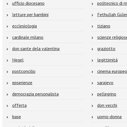
ufficio diocesano
politecnico di 
letture per bambini
Fethullah Güle
ecclesiologia
tiziano
cardinale milano
scienze religios
don sante dela valentina
graziotto
Hegel
legittimità
postconcilio
cinema europe
epserienze
sarajevo
democrazia personalista
pellegrino
offerta
don vecchi
base
uomo-donna