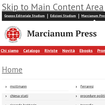
Skip to Main Content Area
Gruppo Editoriale Studium
Edizioni Studium
Marcianum Pre
Chi siamo
Catalogo
Riviste
Novità
Ebooks
Pro
Home
moltmann
ferraresi
chiesa stati
procedure polit