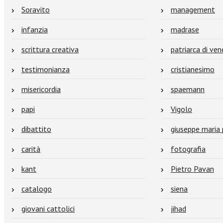
Soravito
management
infanzia
madrase
scrittura creativa
patriarca di ven
testimonianza
cristianesimo
misericordia
spaemann
papi
Vigolo
dibattito
giuseppe maria 
carità
fotografia
kant
Pietro Pavan
catalogo
siena
giovani cattolici
jihad