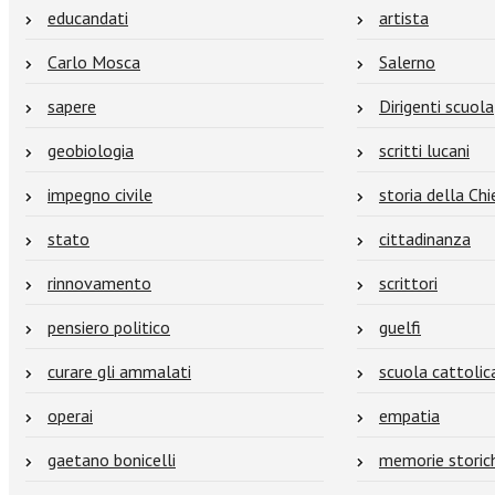
educandati
artista
Carlo Mosca
Salerno
sapere
Dirigenti scuola
geobiologia
scritti lucani
impegno civile
storia della Ch
stato
cittadinanza
rinnovamento
scrittori
pensiero politico
guelfi
curare gli ammalati
scuola cattolic
operai
empatia
gaetano bonicelli
memorie storic