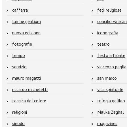
caffarra
fedi religiose
lumne gentium
concilio vatican
nuova edizione
iconografia
fotografie
teatro
tempo
Testo a fronte
servizio
vincenzo paglia
mauro magatti
san marco
riccardo micheletti
vita spirituale
tecnica del colore
trilogia galileo
religioni
Malika Zeghal
sinodo
magazines