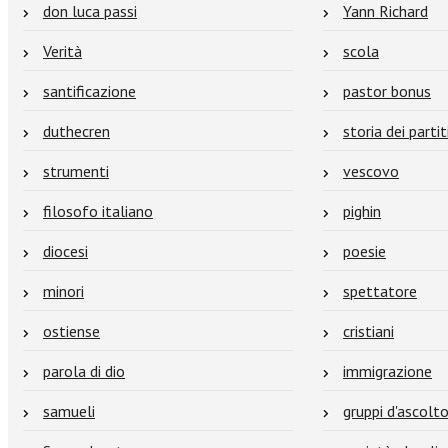
don luca passi
Yann Richard
Verità
scola
santificazione
pastor bonus
duthecren
storia dei partiti
strumenti
vescovo
filosofo italiano
pighin
diocesi
poesie
minori
spettatore
ostiense
cristiani
parola di dio
immigrazione
samueli
gruppi d'ascolt