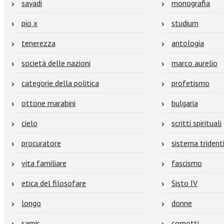
sayadi
monografia
pio x
studium
tenerezza
antologia
società delle nazioni
marco aurelio
categorie della politica
profetismo
ottone marabini
bulgaria
cielo
scritti spirituali
procuratore
sistema trident
vita familiare
fascismo
etica del filosofare
Sisto IV
longo
donne
samir
comotti