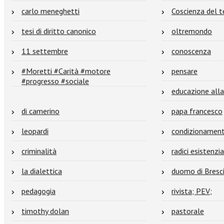
carlo meneghetti
Coscienza del 
tesi di diritto canonico
oltremondo
11 settembre
conoscenza
#Moretti #Carità #motore
pensare
#progresso #sociale
educazione alla
di camerino
papa francesco
leopardi
condizionamenti
criminalità
radici esistenzia
la dialettica
duomo di Bresc
pedagogia
rivista; PEV;
timothy dolan
pastorale