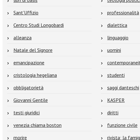
libri di oasis
teologia politic
Sant'Uffizio
professionalità
Centro Studi Longobardi
dialettica
alleanza
linguaggio
Natale del Signore
uomini
emancipazione
contemporanei
cristologia hegeliana
studenti
obbligatorietà
saggi danteschi
Giovanni Gentile
KASPER
testi giuridici
diritti
venezia chiama boston
funzione civile
morire
rivista; la famig