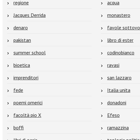
regione
acqua
Jacques Derrida
monastero
denaro
favole sottovo
pakistan
libro di ester
summer school
codinobianco
bioetica
ravasi
imprenditori
san lazzaro
fede
Italia unita
poemi omerici
donadoni
facoltà pio X
Efeso
boffi
ramazzina