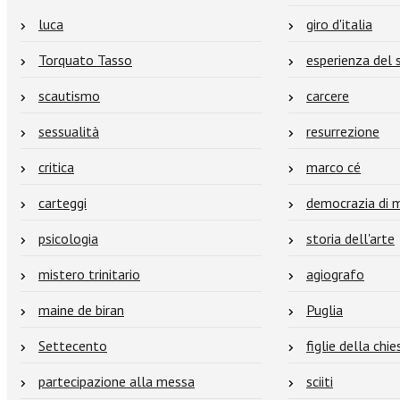
luca
giro d'italia
Torquato Tasso
esperienza del 
scautismo
carcere
sessualità
resurrezione
critica
marco cé
carteggi
democrazia di 
psicologia
storia dell'arte
mistero trinitario
agiografo
maine de biran
Puglia
Settecento
figlie della chie
partecipazione alla messa
sciiti