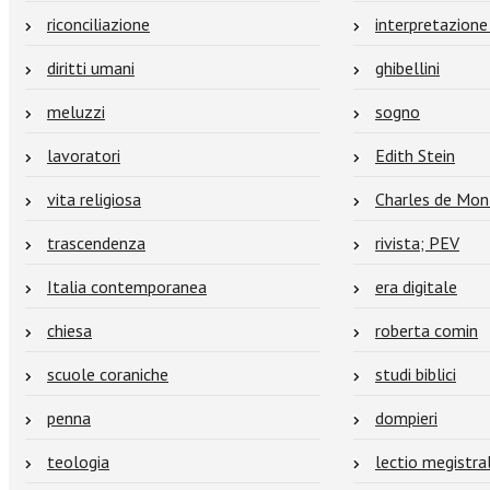
riconciliazione
interpretazione 
diritti umani
ghibellini
meluzzi
sogno
lavoratori
Edith Stein
vita religiosa
Charles de Mo
trascendenza
rivista; PEV
Italia contemporanea
era digitale
chiesa
roberta comin
scuole coraniche
studi biblici
penna
dompieri
teologia
lectio megistral