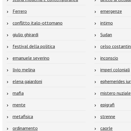
Ferrero
emergenze
conflitto italo-ottomano
intimo
giulio ghirardi
Sudan
festival della politica
celso costantin
emanuele severino
inconscio
livio melina
imperi coloniali
elena gaiardoni
ephemerides iur
mafia
mistero nuziale
mente
epigrafi
metafisica
strenne
ordinamento
caorle