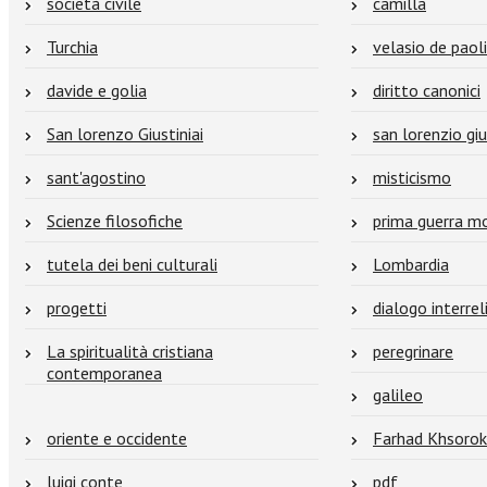
società civile
camilla
Turchia
velasio de paol
davide e golia
diritto canonici
San lorenzo Giustiniai
san lorenzio giu
sant'agostino
misticismo
Scienze filosofiche
prima guerra m
tutela dei beni culturali
Lombardia
progetti
dialogo interrel
La spiritualità cristiana
peregrinare
contemporanea
galileo
oriente e occidente
Farhad Khsorok
luigi conte
pdf