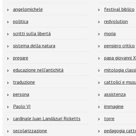
angelomichele
festival biblico
politica
redvolution
scritti sulla libertà
moria
sistema della natura
pensiero critico
pregare
papa giovanni X
educazione nell'antichità
mitologia class
traduzione
cattolici e mus
persona
assistenza
Paolo VI
immagine
cardinale Juan Landázuri Ricketts
torre
secolarizzazione
pedagogia catto