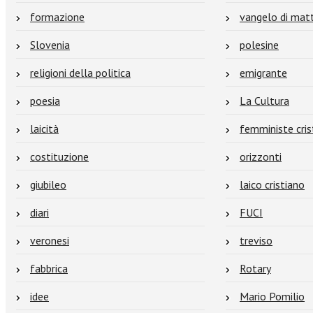
formazione
vangelo di mat
Slovenia
polesine
religioni della politica
emigrante
poesia
La Cultura
laicità
femministe cris
costituzione
orizzonti
giubileo
laico cristiano
diari
FUCI
veronesi
treviso
fabbrica
Rotary
idee
Mario Pomilio