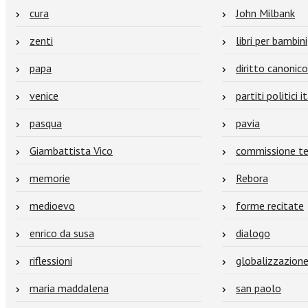
cura
John Milbank
zenti
libri per bambini
papa
diritto canonico
venice
partiti politici i
pasqua
pavia
Giambattista Vico
commissione te
memorie
Rebora
medioevo
forme recitate
enrico da susa
dialogo
riflessioni
globalizzazion
maria maddalena
san paolo