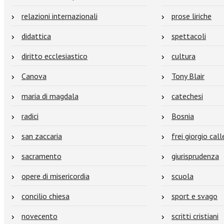
relazioni internazionali
prose liriche
didattica
spettacoli
diritto ecclesiastico
cultura
Canova
Tony Blair
maria di magdala
catechesi
radici
Bosnia
san zaccaria
frei giorgio call
sacramento
giurisprudenza
opere di misericordia
scuola
concilio chiesa
sport e svago
novecento
scritti cristiani