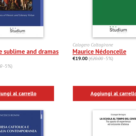
Calogero Caltagirone
he sublime and dramas
Maurice Nédoncelle
€19.00
(
€20.00
-5%)
0
-5%)
ungi al carrello
Aggiungi al carrell