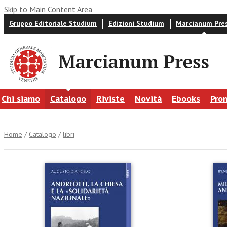
Skip to Main Content Area
Gruppo Editoriale Studium
Edizioni Studium
Marcianum Pre
Chi siamo
Catalogo
Riviste
Novità
Ebooks
Pro
Home
/
Catalogo
/
libri