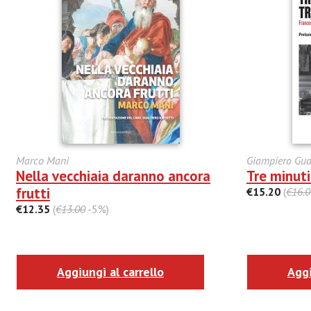
Marco Mani
Giampiero Gu
Nella vecchiaia daranno ancora
Tre minut
frutti
€15.20
(
€16.0
€12.35
(
€13.00
-5%)
Aggiungi al carrello
Aggi