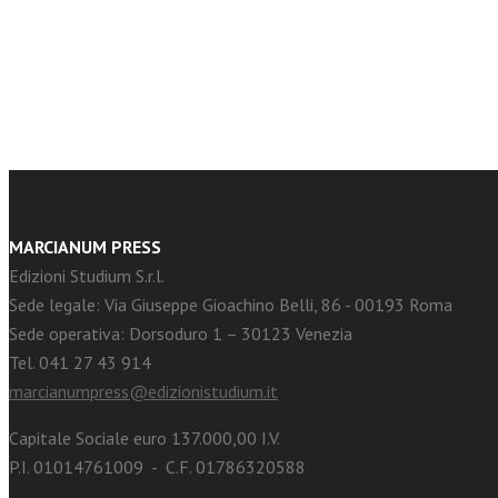
facebook
Twitter
MARCIANUM PRESS
Edizioni Studium S.r.l.
Sede legale: Via Giuseppe Gioachino Belli, 86 - 00193 Roma
Sede operativa: Dorsoduro 1 – 30123 Venezia
Tel. 041 27 43 914
marcianumpress@edizionistudium.it
Capitale Sociale euro 137.000,00 I.V.
P.I. 01014761009 - C.F. 01786320588