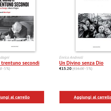
adagni
Enrico Andreoli
i trentuno secondi
Un Divino senza Dio
0
-5%)
€15.20
(
€16.00
-5%)
ungi al carrello
Aggiungi al carrell