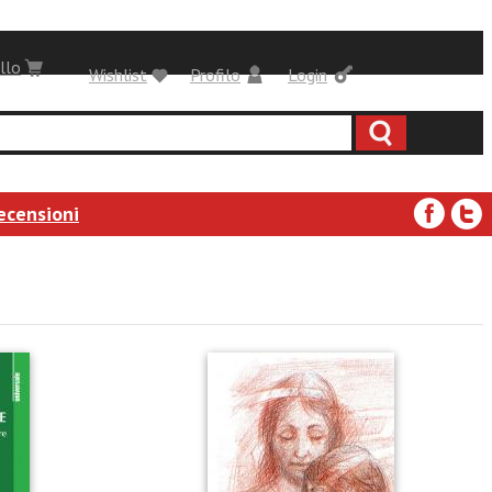
llo
Wishlist
Profilo
Login
ecensioni