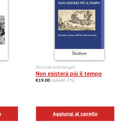
Riccardo Antonangeli
Non esisterà più il tempo
€19.00
(
€20.00
-5%)
o
Aggiungi al carrello