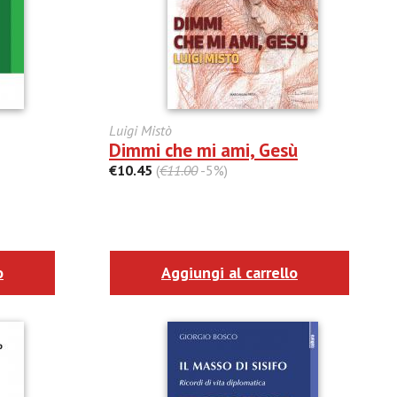
Luigi Mistò
Dimmi che mi ami, Gesù
€10.45
(
€11.00
-5%)
o
Aggiungi al carrello