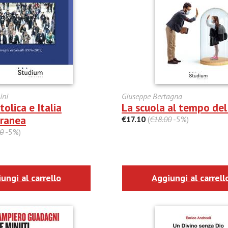
ini
Giuseppe Bertagna
tolica e Italia
La scuola al tempo del
ranea
€17.10
(
€18.00
-5%)
0
-5%)
ungi al carrello
Aggiungi al carrell