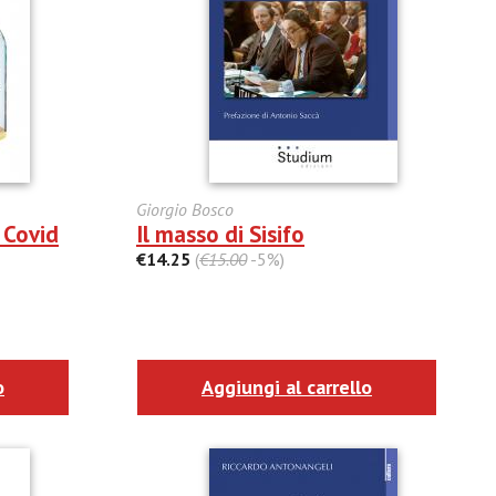
Giorgio Bosco
 Covid
Il masso di Sisifo
€14.25
(
€15.00
-5%)
o
Aggiungi al carrello