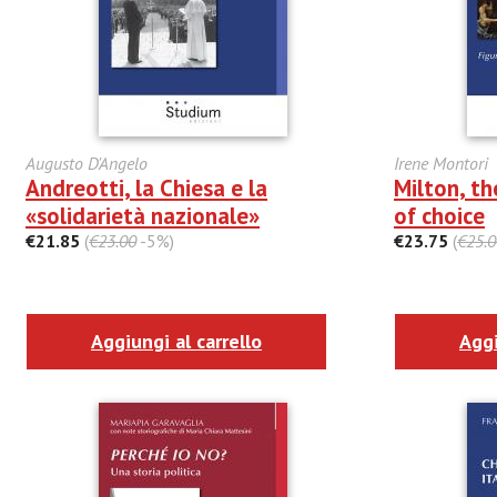
Augusto D'Angelo
Irene Montori
Andreotti, la Chiesa e la
Milton, t
«solidarietà nazionale»
of choice
€21.85
(
€23.00
-5%)
€23.75
(
€25.0
Aggiungi al carrello
Aggi