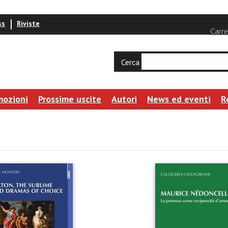
ss
Riviste
Carre
Cerca
mozioni
Prossime uscite
Autori
News ed eventi
R