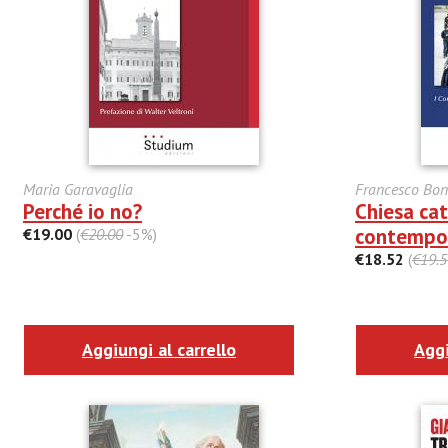
Maria Garavaglia
Francesco Bon
Perché io no?
Chiesa cat
contempo
€19.00
(
€20.00
-5%)
€18.52
(
€19.5
Aggiungi al carrello
Aggi