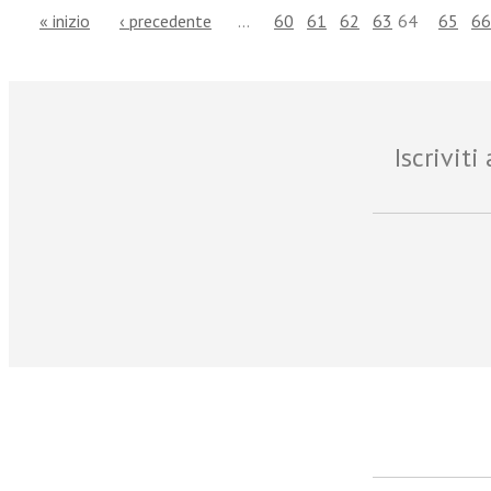
« inizio
‹ precedente
…
60
61
62
63
64
65
66
Iscrivit