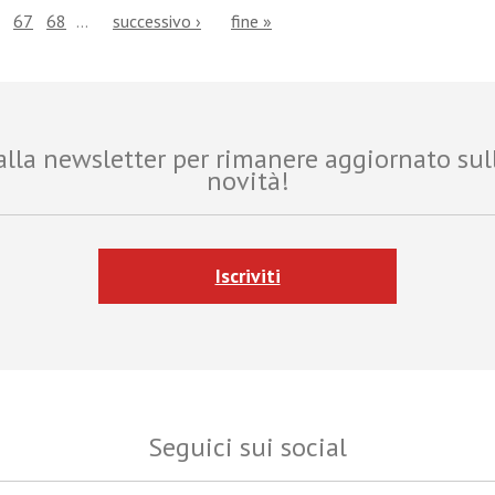
67
68
…
successivo ›
fine »
i alla newsletter per rimanere aggiornato sul
novità!
Iscriviti
Seguici sui social