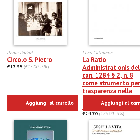
Paolo Rodari
Luca Cattalano
Circolo S. Pietro
La Ratio
Administrationis del
€12.35
(
€13.00
-5%)
can. 1284 § 2, n. 8
come strumento per
trasparenza nella
amministrazione dei
Aggiungi al carrello
Aggiungi al carr
beni ecclesiastici
€24.70
(
€26.00
-5%)