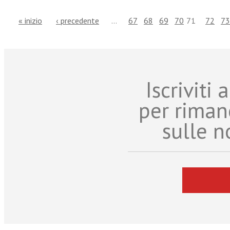
« inizio
‹ precedente
…
67
68
69
70
71
72
73
Iscriviti
per riman
sulle n