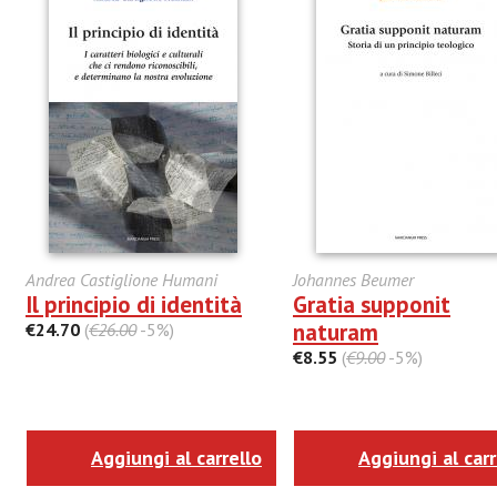
Andrea Castiglione Humani
Johannes Beumer
Il principio di identità
Gratia supponit
naturam
€24.70
(
€26.00
-5%)
€8.55
(
€9.00
-5%)
Aggiungi al carrello
Aggiungi al carr