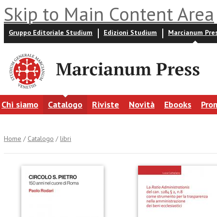
Skip to Main Content Area
Gruppo Editoriale Studium
Edizioni Studium
Marcianum Pre
Chi siamo
Catalogo
Riviste
Novità
Ebooks
Pro
Home
/
Catalogo
/
libri