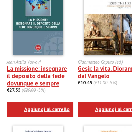
Jean Attila Yawovi
Gianmatteo Caputo (ed.)
La missione: insegnare
Gesù: la vita. Dioram
il deposito della fede
dal Vangelo
dovunque e sempre
€10.45
(
€11.00
-5%)
€27.55
(
€29.00
-5%)
Aggiungi al carrello
Aggiungi al carr