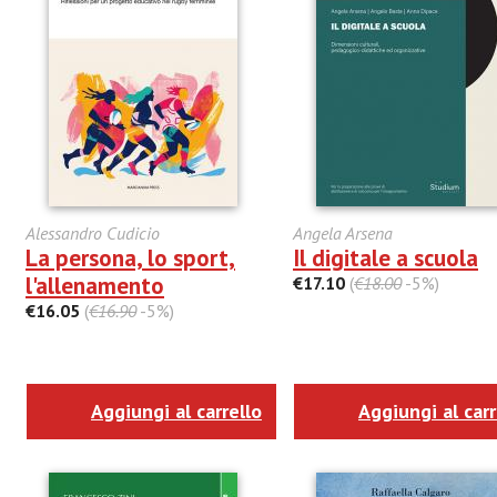
Alessandro Cudicio
Angela Arsena
La persona, lo sport,
Il digitale a scuola
l'allenamento
€17.10
(
€18.00
-5%)
€16.05
(
€16.90
-5%)
Aggiungi al carrello
Aggiungi al carr