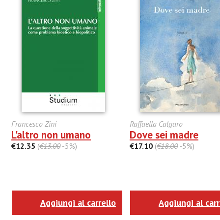
Francesco Zini
Raffaella Calgaro
L'altro non umano
Dove sei madre
€12.35
(
€13.00
-5%)
€17.10
(
€18.00
-5%)
Aggiungi al carrello
Aggiungi al carr