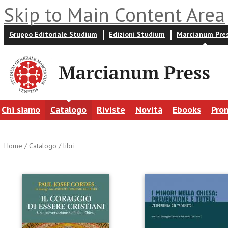
Skip to Main Content Area
Gruppo Editoriale Studium
Edizioni Studium
Marcianum Pre
Chi siamo
Catalogo
Riviste
Novità
Ebooks
Pro
Home
/
Catalogo
/
libri