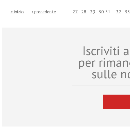
« inizio
‹ precedente
…
27
28
29
30
31
32
33
Iscriviti
per riman
sulle n