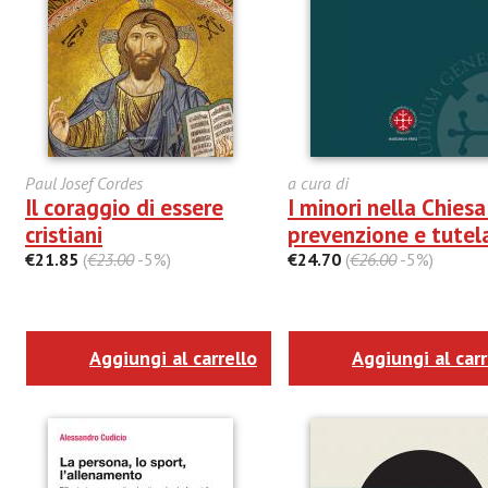
Paul Josef Cordes
a cura di
Il coraggio di essere
I minori nella Chiesa
cristiani
prevenzione e tutel
€21.85
(
€23.00
-5%)
€24.70
(
€26.00
-5%)
Aggiungi al carrello
Aggiungi al carr