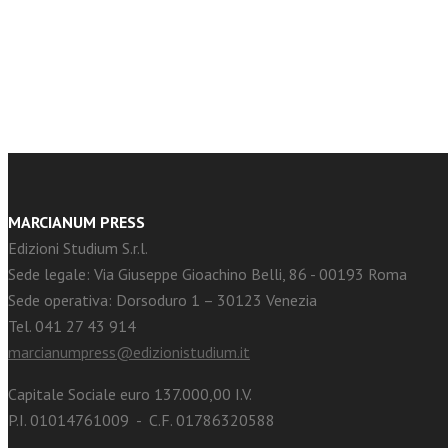
facebook
Twitter
MARCIANUM PRESS
Edizioni Studium S.r.l.
Sede legale: Via Giuseppe Gioachino Belli, 86 - 00193 Roma
Sede operativa: Dorsoduro 1 – 30123 Venezia
Tel. 041 27 43 914
marcianumpress@edizionistudium.it
Capitale Sociale euro 137.000,00 I.V.
P.I. 01014761009 - C.F. 01786320588