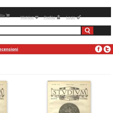
llo
Wishlist
Profilo
Login
ecensioni