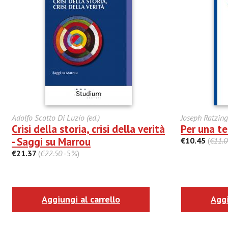
Adolfo Scotto Di Luzio (ed.)
Joseph Ratzing
Crisi della storia, crisi della verità
Per una t
- Saggi su Marrou
€10.45
(
€11.0
€21.37
(
€22.50
-5%)
Aggiungi al carrello
Aggi