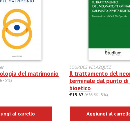
er
LOURDES VELÁZQUEZ
eologia del matrimonio
Il trattamento del ne
terminale dal punto di 
0
-5%)
bioetico
€15.67
(
€16.50
-5%)
ungi al carrello
Aggiungi al carrell