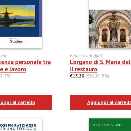
rone
Francesco Ruffatti
enza personale tra
L'organo di S. Maria del
e e lavoro
Il restauro
0
-5%)
€15.20
(
€16.00
-5%)
ungi al carrello
Aggiungi al carrell