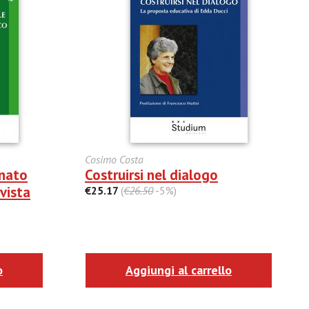
Cosimo Costa
onato
Costruirsi nel dialogo
vista
€25.17
(
€26.50
-5%)
o
Aggiungi al carrello