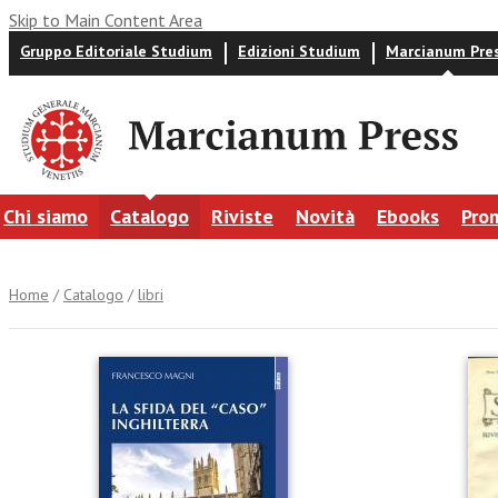
Skip to Main Content Area
Gruppo Editoriale Studium
Edizioni Studium
Marcianum Pre
Chi siamo
Catalogo
Riviste
Novità
Ebooks
Pro
Home
/
Catalogo
/
libri