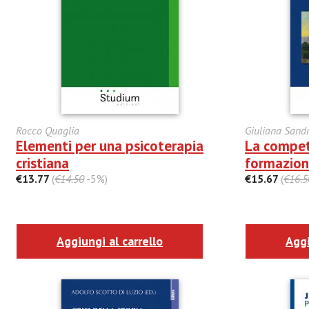
Rocco Quaglia
Giuliana Sand
Elementi per una psicoterapia
La compet
cristiana
formazion
€13.77
(
€14.50
-5%)
€15.67
(
€16.5
Aggiungi al carrello
Aggi