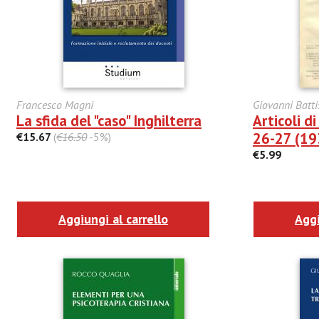
Francesco Magni
Giovanni Batti
La sfida del "caso" Inghilterra
Articoli di
26-27 (1
€15.67
(
€16.50
-5%)
€5.99
Aggiungi al carrello
Aggi