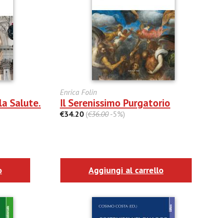
Enrica Folin
la Salute.
Il Serenissimo Purgatorio
€34.20
(
€36.00
-5%)
o
Aggiungi al carrello