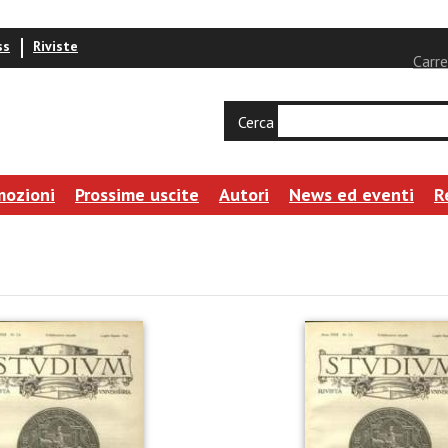
ss
Riviste
Carre
Cerca
mozioni
Prossime uscite
Autori
News ed eventi
R