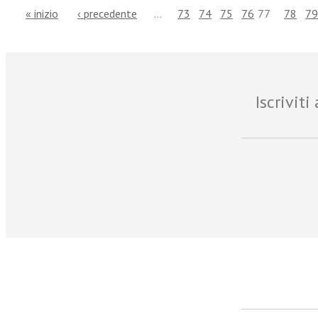
« inizio
‹ precedente
…
73
74
75
76
77
78
79
Iscrivit