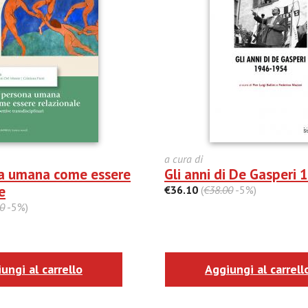
a cura di
a umana come essere
Gli anni di De Gasperi
e
€36.10
(
€38.00
-5%)
0
-5%)
ungi al carrello
Aggiungi al carrell