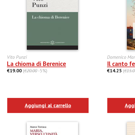
Vito Punzi
Domenico Mar
La chioma di Berenice
Il canto f
€19.00
(
€20.00
-5%)
€14.25
(
€15.0
Aggiungi al carrello
Aggi