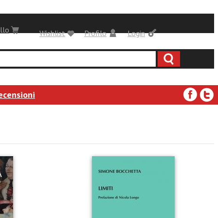
llo
Wishlist
Profilo
Login
ecensioni