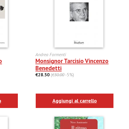
Andrea Formenti
o
Monsignor Tarcisio Vincenzo
Benedetti
€28.50
(
€30.00
-5%)
o
Aggiungi al carrello