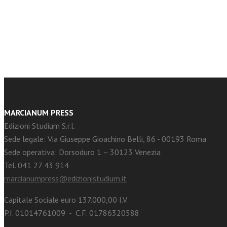
facebook
Twitter
MARCIANUM PRESS
Edizioni Studium S.r.l.
Sede legale: Via Giuseppe Gioachino Belli, 86 - 00193 Roma
Sede operativa: Dorsoduro 1 – 30123 Venezia
Tel. 041 27 43 914
marcianumpress@edizionistudium.it
Capitale Sociale euro 137.000,00 I.V.
P.I. 01014761009 - C.F. 01786320588