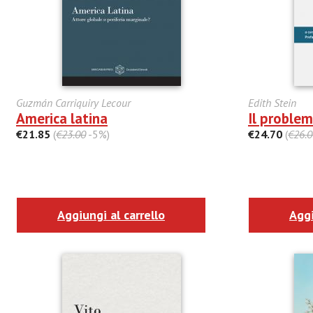
Guzmán Carriquiry Lecour
Edith Stein
America latina
Il problem
€21.85
(
€23.00
-5%)
€24.70
(
€26.0
Aggiungi al carrello
Aggi