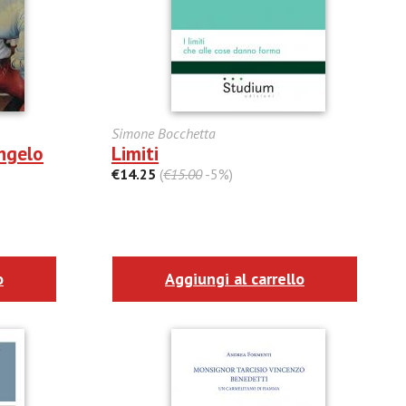
Simone Bocchetta
angelo
Limiti
€14.25
(
€15.00
-5%)
o
Aggiungi al carrello