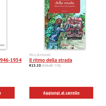
Nico Amirante
 1946-1954
Il ritmo della strada
€15.20
(
€16.00
-5%)
o
Aggiungi al carrello