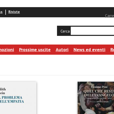
ss
Riviste
Carre
Cerca
mozioni
Prossime uscite
Autori
News ed eventi
R