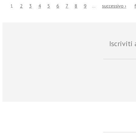
1
2
3
4
5
6
7
8
9
…
successivo ›
Iscrivit