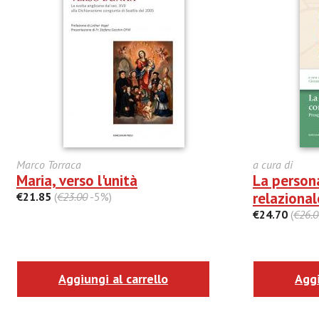
Marco Torraca
a cura di
Maria, verso l'unità
La person
relazional
€21.85
(
€23.00
-5%)
€24.70
(
€26.0
Aggiungi al carrello
Aggi