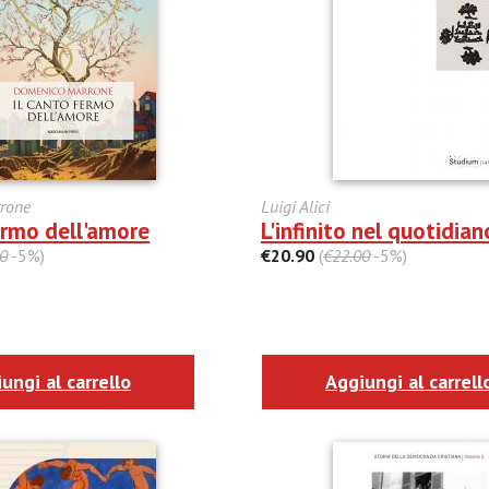
rone
Luigi Alici
ermo dell'amore
L'infinito nel quotidian
0
-5%)
€20.90
(
€22.00
-5%)
ungi al carrello
Aggiungi al carrell