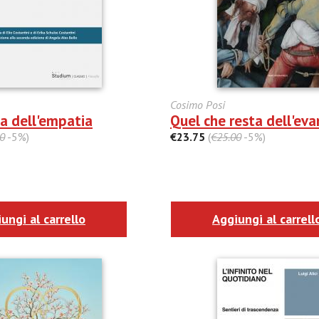
Cosimo Posi
a dell'empatia
Quel che resta dell'ev
0
-5%)
€23.75
(
€25.00
-5%)
ungi al carrello
Aggiungi al carrell