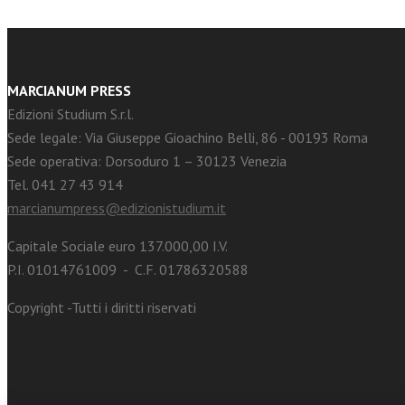
MARCIANUM PRESS
Edizioni Studium S.r.l.
Sede legale: Via Giuseppe Gioachino Belli, 86 - 00193 Roma
Sede operativa: Dorsoduro 1 – 30123 Venezia
Tel. 041 27 43 914
marcianumpress@edizionistudium.it
Capitale Sociale euro 137.000,00 I.V.
P.I. 01014761009 - C.F. 01786320588
Copyright -Tutti i diritti riservati