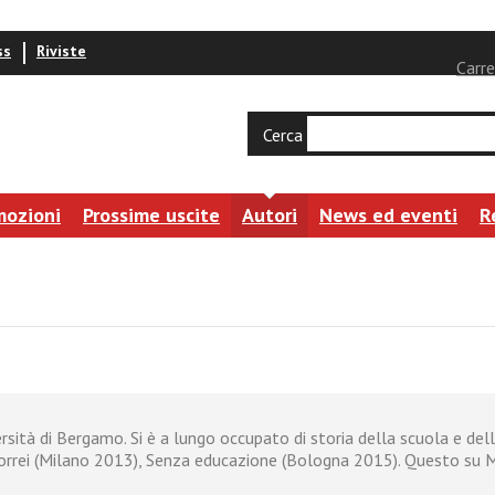
ss
Riviste
Carre
Cerca
mozioni
Prossime uscite
Autori
News ed eventi
R
sità di Bergamo. Si è a lungo occupato di storia della scuola e delle
vorrei (Milano 2013), Senza educazione (Bologna 2015). Questo su Mar