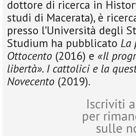
dottore di ricerca in Histo
studi di Macerata), è ricer
presso l’Università degli Stu
Studium ha pubblicato
La 
Ottocento
(2016) e
«Il prog
libertà». I cattolici e la que
Novecento
(2019).
Iscriviti
per riman
sulle n