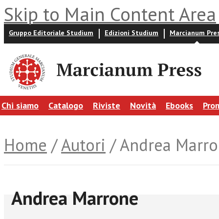
Skip to Main Content Area
Gruppo Editoriale Studium
Edizioni Studium
Marcianum Pre
Chi siamo
Catalogo
Riviste
Novità
Ebooks
Pro
Home
/
Autori
/ Andrea Marr
Andrea Marrone