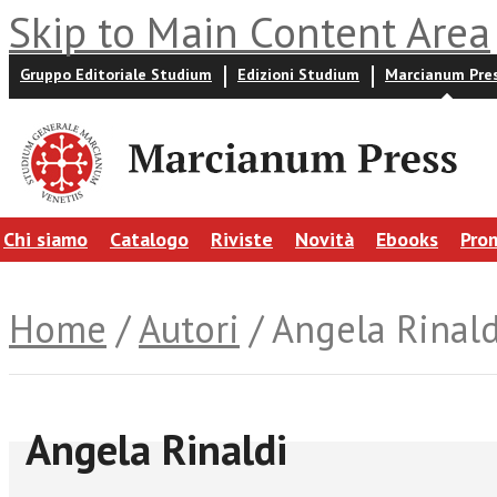
Skip to Main Content Area
Gruppo Editoriale Studium
Edizioni Studium
Marcianum Pre
Chi siamo
Catalogo
Riviste
Novità
Ebooks
Pro
Home
/
Autori
/ Angela Rinald
Angela Rinaldi