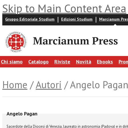
Skip to Main Content Area
Gruppo Editoriale Studium
Edizioni Studium
Marcianum Pre
Chi siamo
Catalogo
Riviste
Novità
Ebooks
Pro
Home
/
Autori
/ Angelo Paga
Angelo Pagan
Sacerdote
della Diocesi di Venezia,
laureato in astronomia
(Padova) e in dir