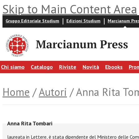
Skip to Main Content Area
Gruppo Editoriale Studium
Edizioni Studium
Marcianum Pre
Chi siamo
Catalogo
Riviste
Novità
Ebooks
Pro
Home
/
Autori
/ Anna Rita To
Anna Rita Tombari
laureata in Lettere, è stata dipendente del Ministero delle Com