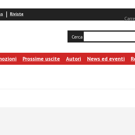
ss
Riviste
Carre
Cerca
mozioni
Prossime uscite
Autori
News ed eventi
R