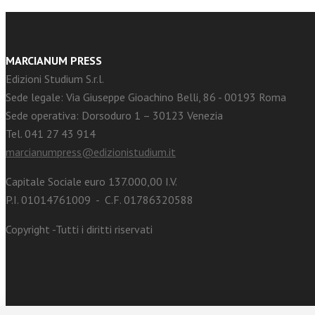
MARCIANUM PRESS
Edizioni Studium S.r.l.
Sede legale: Via Giuseppe Gioachino Belli, 86 - 00193 Roma
Sede operativa: Dorsoduro 1 – 30123 Venezia
Tel. 041 27 43 914
marcianumpress@edizionistudium.it
Capitale Sociale euro 137.000,00 I.V.
P.I. 01014761009 - C.F. 01786320588
Copyright -Tutti i diritti riservati