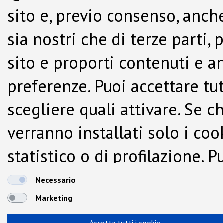
sito e, previo consenso, anche
sia nostri che di terze parti,
sito e proporti contenuti e a
preferenze. Puoi accettare tutti
scegliere quali attivare. Se c
verranno installati solo i co
statistico o di profilazione.
dalla Cookie Policy.
Necessario
Marketing
Accetta tutti i cookie