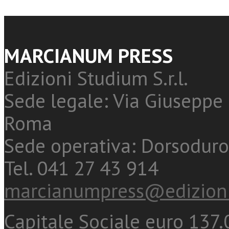
MARCIANUM PRESS
Edizioni Studium S.r.l.
Sede legale: Via Giuseppe 
Roma
Sede operativa: Dorsoduro
Tel. 041 27 43 914
marcianumpress@edizioni
Capitale Sociale euro 137.0