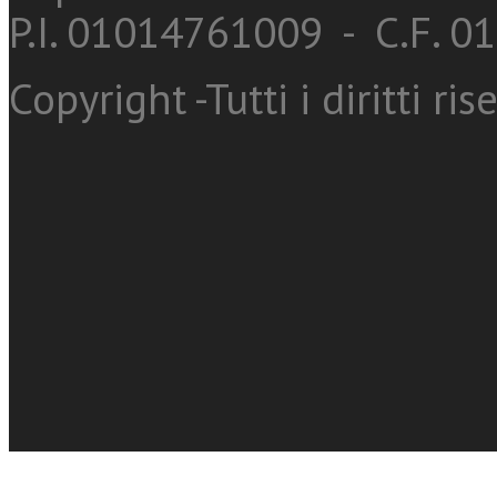
P.I. 01014761009 - C.F. 
Copyright -Tutti i diritti ris